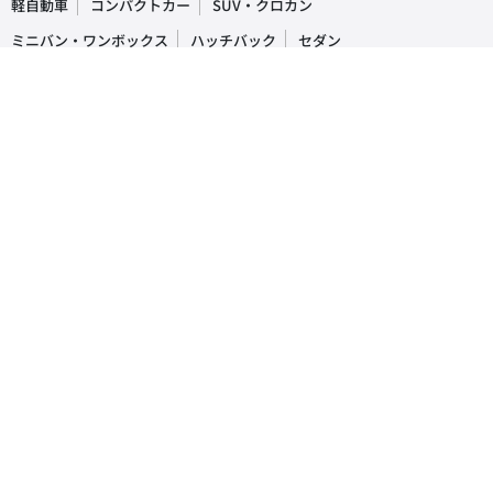
軽自動車
コンパクトカー
SUV・クロカン
ミニバン・ワンボックス
ハッチバック
セダン
オープンカー
ステーションワゴン
クーペ
ピックアップトラック
商用車・バン
キャンピングカー
福祉車両
トラック・バス
車の買取・査定相場
国産車
レクサス
トヨタ
ホンダ
日産
スズキ
スバル
マツダ
ダイハツ
三菱
輸入車
ベンツ
BMW
ワーゲン
アウディ
ミニ
ボルボ
ジープ
プジョー
人気車種ランキング
レクサス
RX
IS
NX
トヨタ
プリウス
アルファード
ヴォクシー
ホンダ
N-BOX
フリード
ヴェゼル