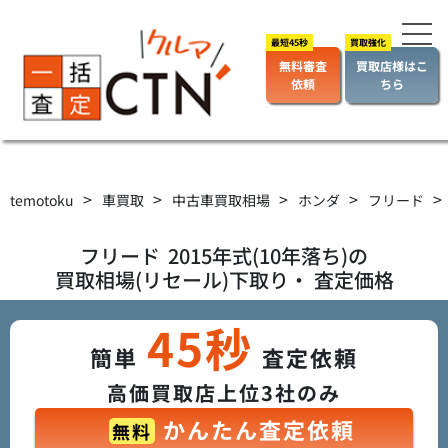
無料審査
買取店様はこ
依頼
ちら
>
>
>
>
>
temotoku
車買取
中古車買取相場
ホンダ
フリード
フリード
2015年式(10年落ち)の
買取相場(リセール)下取り・ 査定価格
45秒
簡単
査定依頼
高価買取店上位3社のみ
かんたん査定依頼
無料