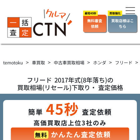
無料審査
買取店様はこ
依頼
ちら
>
>
>
>
>
temotoku
車買取
中古車買取相場
ホンダ
フリード
フリード
2017年式(8年落ち)の
買取相場(リセール)下取り・ 査定価格
45秒
簡単
査定依頼
高価買取店上位3社のみ
かんたん査定依頼
無料