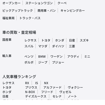
オープンカー
ステーションワゴン
クーペ
ピックアップトラック
商用車・バン
キャンピングカー
福祉車両
トラック・バス
車の買取・査定相場
国産車
レクサス
トヨタ
ホンダ
日産
スズキ
スバル
マツダ
ダイハツ
三菱
輸入車
ベンツ
BMW
ワーゲン
アウディ
ミニ
ボルボ
ジープ
プジョー
人気車種ランキング
レクサス
RX
IS
NX
トヨタ
プリウス
アルファード
ヴォクシー
ホンダ
N-BOX
フリード
ヴェゼル
日産
デイズルークス
セレナ
ノート
ダイハツ
タント
ムーヴキャンパス
タフト