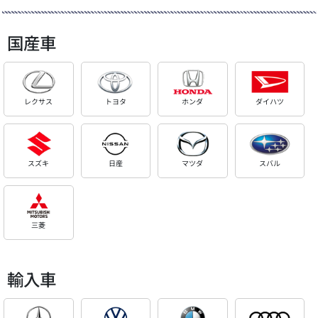
国産車
レクサス
トヨタ
ホンダ
ダイハツ
スズキ
日産
マツダ
スバル
三菱
輸入車