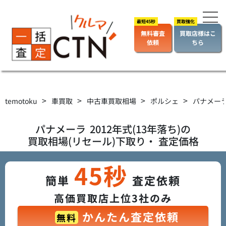
無料審査
買取店様はこ
依頼
ちら
>
>
>
>
temotoku
車買取
中古車買取相場
ポルシェ
パナメー
パナメーラ
2012年式(13年落ち)の
買取相場(リセール)下取り・ 査定価格
45秒
簡単
査定依頼
高価買取店上位3社のみ
かんたん査定依頼
無料