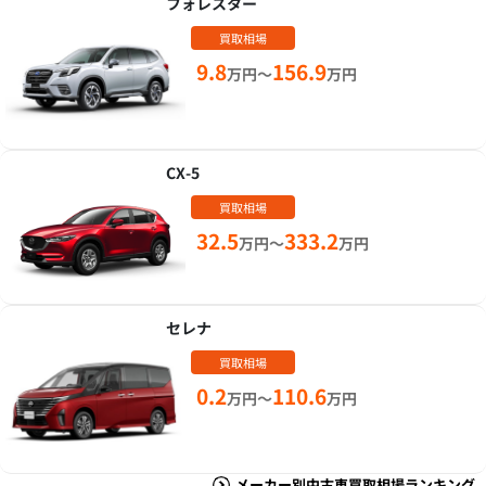
フォレスター
買取相場
9.8
156.9
万円～
万円
CX-5
買取相場
32.5
333.2
万円～
万円
セレナ
買取相場
0.2
110.6
万円～
万円
メーカー別中古車買取相場ランキング