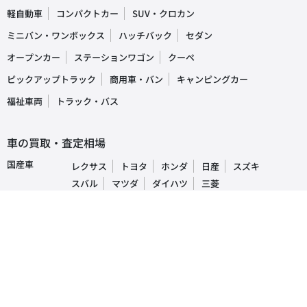
軽自動車
コンパクトカー
SUV・クロカン
ミニバン・ワンボックス
ハッチバック
セダン
オープンカー
ステーションワゴン
クーペ
ピックアップトラック
商用車・バン
キャンピングカー
福祉車両
トラック・バス
車の買取・査定相場
国産車
レクサス
トヨタ
ホンダ
日産
スズキ
スバル
マツダ
ダイハツ
三菱
輸入車
ベンツ
BMW
ワーゲン
アウディ
ミニ
ボルボ
ジープ
プジョー
人気車種ランキング
レクサス
RX
IS
NX
トヨタ
プリウス
アルファード
ヴォクシー