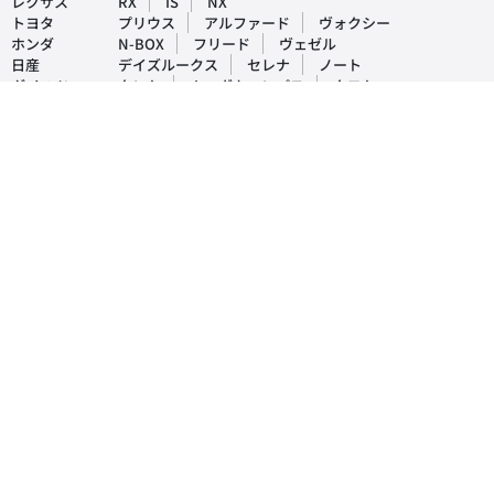
レクサス
RX
IS
NX
トヨタ
プリウス
アルファード
ヴォクシー
ホンダ
N-BOX
フリード
ヴェゼル
日産
デイズルークス
セレナ
ノート
ダイハツ
タント
ムーヴキャンパス
タフト
マツダ
CX-5
デミオ
アクセラ
スバル
インプレッサ
フォレスター
レヴォーグ
三菱
ek-ワゴン
デリカD5
アウトランダー
おすすめ車買取・査定情報
- 車買取時の注意点を解説！実際にあった売却時のトラブル事例や対処法
も紹介
- 車を買取してもらった場合の税金は戻ってくる？支払いが発生する税金
など詳しく解説！
- 車買取の際に交わす売買契約書とは？確認事項や注意点を徹底解説！
- 車買取の前に傷はなおすべき？査定への影響や高く売る方法もご紹介！
- 車を売るときの流れや手順を徹底解説！トラブルなく買取してもらうた
めには？