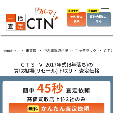
無料審査
買取店様はこ
依頼
ちら
>
>
>
>
temotoku
車買取
中古車買取相場
キャデラック
ＣＴ
ＣＴＳ−Ｖ
2017年式(8年落ち)の
買取相場(リセール)下取り・ 査定価格
45秒
簡単
査定依頼
高価買取店上位3社のみ
かんたん査定依頼
無料