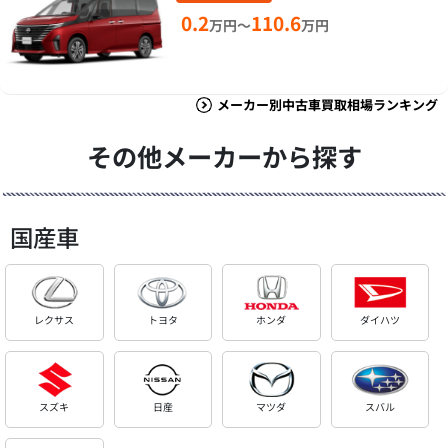
0.2
110.6
万円～
万円
メーカー別中古車買取相場ランキング
その他メーカーから探す
国産車
レクサス
トヨタ
ホンダ
ダイハツ
スズキ
日産
マツダ
スバル