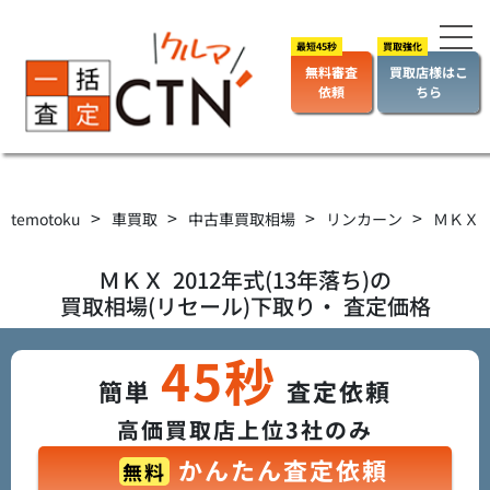
無料審査
買取店様はこ
依頼
ちら
>
>
>
>
temotoku
車買取
中古車買取相場
リンカーン
ＭＫＸ
ＭＫＸ
2012年式(13年落ち)の
買取相場(リセール)下取り・ 査定価格
45秒
簡単
査定依頼
高価買取店上位3社のみ
かんたん査定依頼
無料