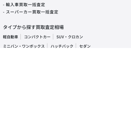
- 輸入車買取一括査定
- スーパーカー買取一括査定
タイプから探す買取査定相場
軽自動車
コンパクトカー
SUV・クロカン
ミニバン・ワンボックス
ハッチバック
セダン
オープンカー
ステーションワゴン
クーペ
ピックアップトラック
商用車・バン
キャンピングカー
福祉車両
トラック・バス
車の買取・査定相場
国産車
レクサス
トヨタ
ホンダ
日産
スズキ
スバル
マツダ
ダイハツ
三菱
輸入車
ベンツ
BMW
ワーゲン
アウディ
ミニ
ボルボ
ジープ
プジョー