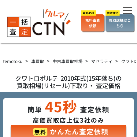
無料審査
買取店様はこ
依頼
ちら
>
>
>
>
temotoku
車買取
中古車買取相場
マセラティ
クワト
クワトロポルテ
2010年式(15年落ち)の
買取相場(リセール)下取り・ 査定価格
45秒
簡単
査定依頼
高価買取店上位3社のみ
かんたん査定依頼
無料