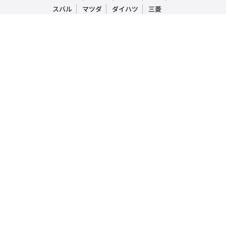
スバル
マツダ
ダイハツ
三菱
輸入車
ベンツ
BMW
ワーゲン
アウディ
ミニ
ボルボ
ジープ
プジョー
人気車種ランキング
レクサス
RX
IS
NX
トヨタ
プリウス
アルファード
ヴォクシー
ホンダ
N-BOX
フリード
ヴェゼル
日産
デイズルークス
セレナ
ノート
ダイハツ
タント
ムーヴキャンパス
タフト
マツダ
CX-5
デミオ
アクセラ
スバル
インプレッサ
フォレスター
レヴォーグ
三菱
ek-ワゴン
デリカD5
アウトランダー
おすすめ車買取・査定情報
- 車買取時の注意点を解説！実際にあった売却時のトラブル事例や対処法
も紹介
- 車を買取してもらった場合の税金は戻ってくる？支払いが発生する税金