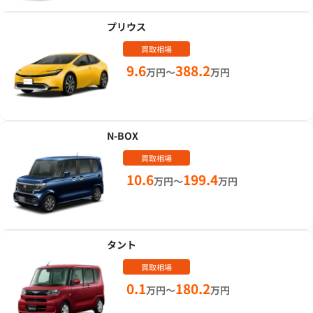
プリウス
買取相場
9.6
388.2
万円～
万円
N-BOX
買取相場
10.6
199.4
万円～
万円
タント
買取相場
0.1
180.2
万円～
万円