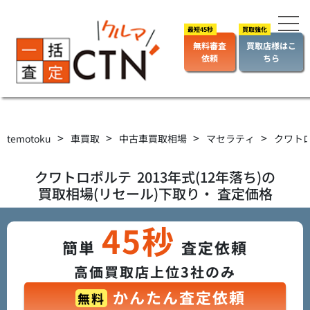
無料審査
買取店様はこ
依頼
ちら
>
>
>
>
temotoku
車買取
中古車買取相場
マセラティ
クワト
クワトロポルテ
2013年式(12年落ち)の
買取相場(リセール)下取り・ 査定価格
45秒
簡単
査定依頼
高価買取店上位3社のみ
かんたん査定依頼
無料