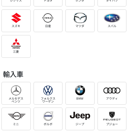
レクサス
トヨタ
ホンダ
ダイハツ
スズキ
日産
マツダ
スバル
三菱
輸入車
メルセデス
フォルクス
BMW
アウディ
ベンツ
ワーゲン
ミニ
ボルボ
ジープ
プジョー