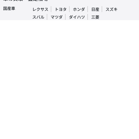
国産車
レクサス
トヨタ
ホンダ
日産
スズキ
スバル
マツダ
ダイハツ
三菱
輸入車
ベンツ
BMW
ワーゲン
アウディ
ミニ
ボルボ
ジープ
プジョー
人気車種ランキング
レクサス
RX
IS
NX
トヨタ
プリウス
アルファード
ヴォクシー
ホンダ
N-BOX
フリード
ヴェゼル
日産
デイズルークス
セレナ
ノート
ダイハツ
タント
ムーヴキャンパス
タフト
マツダ
CX-5
デミオ
アクセラ
スバル
インプレッサ
フォレスター
レヴォーグ
三菱
ek-ワゴン
デリカD5
アウトランダー
おすすめ車買取・査定情報
- 車買取時の注意点を解説！実際にあった売却時のトラブル事例や対処法