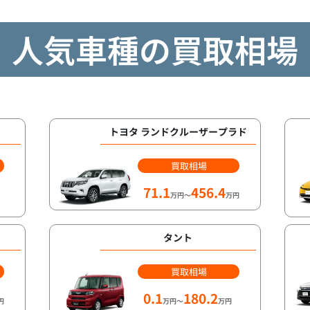
人気車種の買取相場
トヨタ ランドクルーザープラド
買取相場
71.1
456.4
万円～
万円
タント
買取相場
0.1
180.2
円
万円～
万円