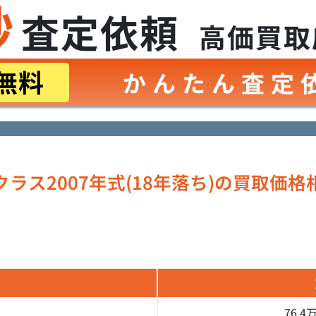
秒
査定依頼
高価買取
無料
かんたん査定
ラス2007年式(18年落ち)の
買取価格
76.4