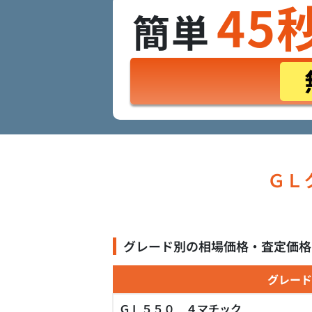
45
簡単
ＧＬク
グレード別の相場価格・査定価格
グレード
ＧＬ５５０ ４マチック