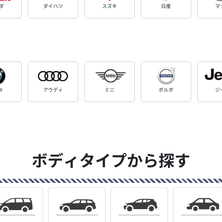
ダ
ダイハツ
スズキ
日産
マ
W
アウディ
ミニ
ボルボ
ジ
ボディタイプから探す