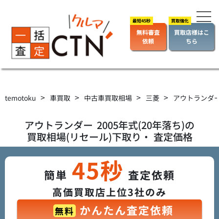
無料審査
買取店様はこ
依頼
ちら
>
>
>
>
temotoku
車買取
中古車買取相場
三菱
アウトランダ
アウトランダー
2005年式(20年落ち)の
買取相場(リセール)下取り・ 査定価格
45秒
簡単
査定依頼
高価買取店上位3社のみ
かんたん査定依頼
無料