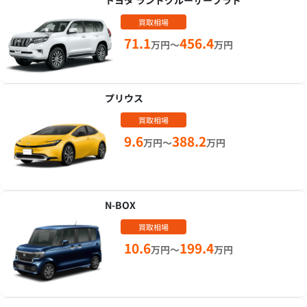
トヨタ ランドクルーザープラド
買取相場
71.1
456.4
万円～
万円
プリウス
買取相場
9.6
388.2
万円～
万円
N-BOX
買取相場
10.6
199.4
万円～
万円