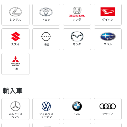
レクサス
トヨタ
ホンダ
ダイハツ
スズキ
日産
マツダ
スバル
三菱
輸入車
メルセデス
フォルクス
BMW
アウディ
ベンツ
ワーゲン