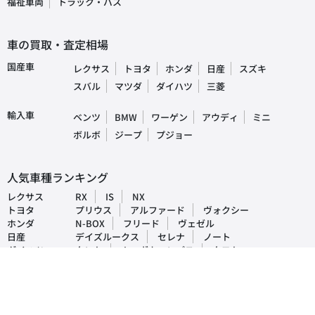
福祉車両
トラック・バス
車の買取・査定相場
国産車
レクサス
トヨタ
ホンダ
日産
スズキ
スバル
マツダ
ダイハツ
三菱
輸入車
ベンツ
BMW
ワーゲン
アウディ
ミニ
ボルボ
ジープ
プジョー
人気車種ランキング
レクサス
RX
IS
NX
トヨタ
プリウス
アルファード
ヴォクシー
ホンダ
N-BOX
フリード
ヴェゼル
日産
デイズルークス
セレナ
ノート
ダイハツ
タント
ムーヴキャンパス
タフト
マツダ
CX-5
デミオ
アクセラ
スバル
インプレッサ
フォレスター
レヴォーグ
三菱
ek-ワゴン
デリカD5
アウトランダー