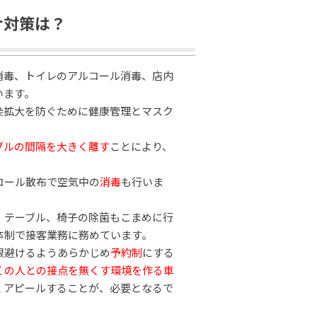
ナ対策は？
消毒、トイレのアルコール消毒、店内
います。
染拡大を防ぐために健康管理とマスク
ブルの間隔を大きく離す
ことにより、
コール散布で空気中の
消毒
も行いま
、テーブル、椅子の除菌もこまめに行
体制で接客業務に務めています。
限避けるようあらかじめ
予約制
にする
くの人との接点を無くす環境を作る車
くアピールすることが、必要となるで