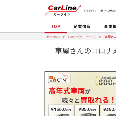
変化の先に、新たな信頼
TOP
企業情報
事業
temotoku
>
CarLine(カーライン)
>
車屋さ
車屋さんのコロナ