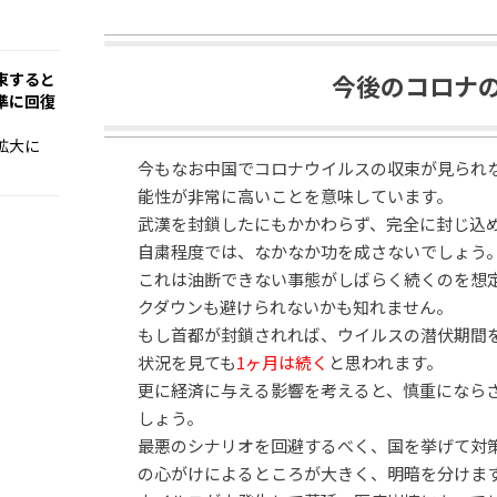
束すると
今後のコロナ
準に回復
拡大に
今もなお中国でコロナウイルスの収束が見られ
能性が非常に高いことを意味しています。
武漢を封鎖したにもかかわらず、完全に封じ込
自粛程度では、なかなか功を成さないでしょう
これは油断できない事態がしばらく続くのを想
クダウンも避けられないかも知れません。
もし首都が封鎖されれば、ウイルスの潜伏期間
状況を見ても
1ヶ月は続く
と思われます。
更に経済に与える影響を考えると、慎重になら
しょう。
最悪のシナリオを回避するべく、国を挙げて対
の心がけによるところが大きく、明暗を分けま