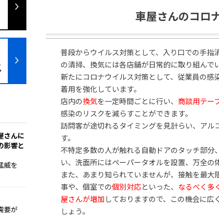
車屋さんのコロ
普段からウイルス対策として、入り口での手指
の清掃、換気には各店舗が日常的に取り組んで
新たにコロナウイルス対策として、従業員の感
着用を強化しています。
店内の
換気
を一定時間ごとに行い、
商談用テー
感染のリスクを減らすことができます。
訪問客が途切れるタイミングを見計らい、アル
屋さんに
す。
の影響と
不特定多数の人が触れる自動ドアのタッチ部分
い、洗面所にはペーパータオルを設置、万全の
猛威を
また、あまり知られていませんが、接触を最大
事や、個室での
個別対応
といった、
なるべく多
屋さんが増加
しておりますので、この機会に広
需要が
しょう。