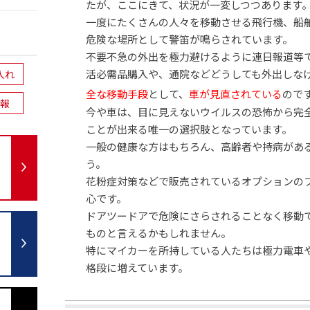
たが、ここにきて、状況が一変しつつあります
一度にたくさんの人々を移動させる飛行機、船
危険な場所として警笛が鳴らされています。
不要不急の外出を極力避けるように連日報道等
活必需品購入や、通院などどうしても外出しな
入れ
全な移動手段
として、
車が見直されている
ので
報
今や車は、目に見えないウイルスの恐怖から完
ことが出来る唯一の選択肢となっています。
一般の健康な方はもちろん、高齢者や持病があ
う。
花粉症対策などで販売されているオプションの
心です。
ドアツードアで危険にさらされることなく移動
ものと言えるかもしれません。
特にマイカーを所持している人たちは極力電車
格段に増えています。