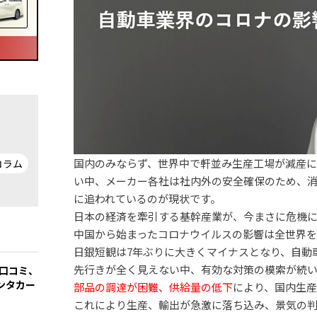
国内のみならず、世界中で軒並み生産工場が減産
コラム
い中、メーカー各社は社内外の安全確保のため、
に追われているのが現状です。
日本の経済を牽引する基幹産業が、今まさに危機
中国から始まったコロナウイルスの影響は全世界を
日銀短観は7年ぶりに大きくマイナスとなり、自動
先行きが全く見えない中、有効な対策の模索が続
の口コミ、
ンタカー
部品の調達が困難、供給量の低下
により、国内生
これにより生産、輸出が急激に落ち込み、景気の判