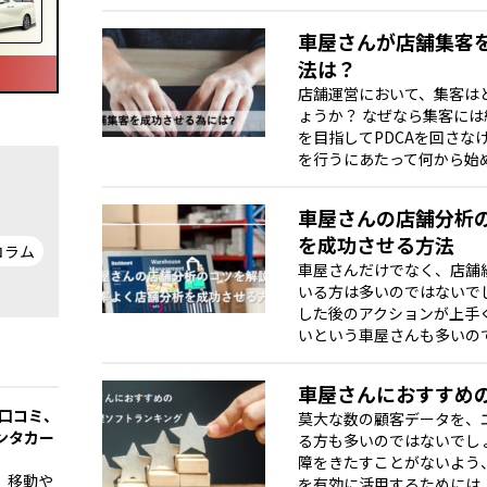
車屋さんが店舗集客
法は？
店舗運営において、集客は
ょうか？ なぜなら集客に
を目指してPDCAを回さな
を行うにあたって何から始めれ
車屋さんの店舗分析
を成功させる方法
コラム
車屋さんだけでなく、店舗
いる方は多いのではないで
した後のアクションが上手
いという車屋さんも多いので
車屋さんにおすすめ
の口コミ、
莫大な数の顧客データを、
ンタカー
る方も多いのではないでし
障をきたすことがないよう
、移動や
を有効に活用するためには、