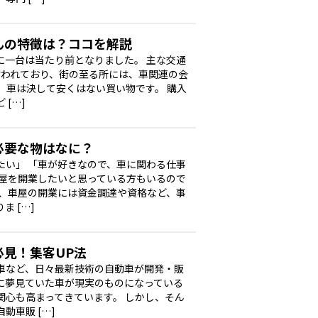
んの特徴は？ココを解説
に一台は当たり前となりました。 主な交通
言われており、街の至る所には、車関連の会
、車は決して安くはない買い物です。 購入
[…]
必要な物はなに？
たい」 「車が好きなので、車に関わる仕事
車屋を開業したいと思っている方もいるので
が、車屋の開業には資金調達や資格など、事
 […]
必見！集客UP法
車など、日々最新技術の自動車が開発・販
に夢見ていた車が現実のものになっている
関心も高まってきています。 しかし、そん
動車販 […]