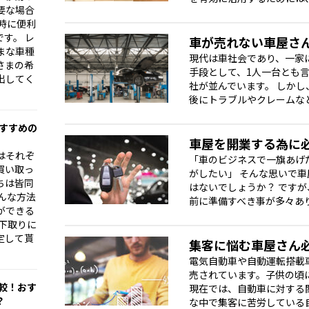
要な場合
時に便利
す。 レ
車が売れない車屋さ
まな車種
現代は車社会であり、一家
さまの希
手段として、1人一台とも
出してく
社が並んでいます。 しかし
後にトラブルやクレームなど 
おすすめの
車屋を開業する為に
はそれぞ
「車のビジネスで一旗あげ
買い取っ
がしたい」 そんな思いで
ちは皆同
はないでしょうか？ です
んな方法
前に準備すべき事が多々ありま
ができる
下取りに
定して貰
集客に悩む車屋さん
電気自動車や自動運転搭載
売されています。子供の頃
比較！おす
現在では、自動車に対する
？
な中で集客に苦労している自