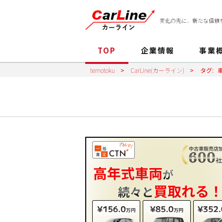
変化の先に、新たな信頼
TOP
企業情報
事業
temotoku
>
CarLine(カーライン)
>
タグ: