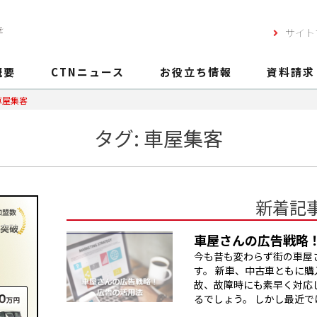
を
サイト
概要
CTNニュース
お役立ち情報
資料請求
車屋集客
タグ:
車屋集客
新着記
車屋さんの広告戦略！
今も昔も変わらず街の車屋
す。 新車、中古車ともに
故、故障時にも素早く対応
るでしょう。 しかし最近では