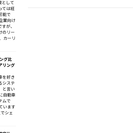
貸として
っては経
可能で
企業向け
ですが、
けのリー
、カーリ
リング比
アリング
車を好き
るシステ
」と言い
に自動車
テムで
ています
人でシェ