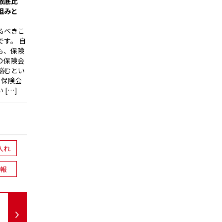
徹底比
組みと
るべきこ
す。 自
も、保険
の保険会
悩むとい
・保険会
[…]
入れ
報