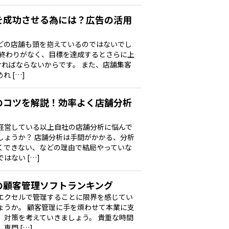
を成功させる為には？広告の活用
どの店舗も頭を抱えているのではないでし
は終わりがなく、目標を達成するとさらに上
ければならないからです。 また、店舗集客
 […]
のコツを解説！効率よく店舗分析
経営している以上自社の店舗分析に悩んで
しょうか？ 店舗分析は手間がかかる、分析
くできない、などの理由で結局やっていな
はない […]
の顧客管理ソフトランキング
エクセルで管理することに限界を感じてい
ょうか。 顧客管理に手を煩わせて本業に支
、対策を考えていきましょう。 貴重な時間
専門 […]