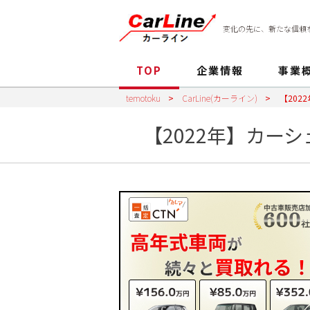
変化の先に、新たな信頼
TOP
企業情報
事業
temotoku
>
CarLine(カーライン)
>
【20
【2022年】カー