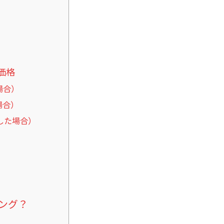
価格
場合）
場合）
した場合）
ング？