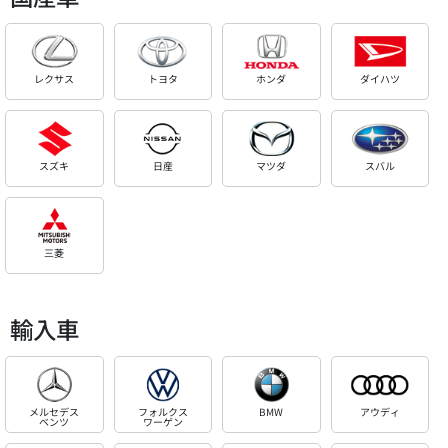
レクサス
トヨタ
ホンダ
ダイハツ
スズキ
日産
マツダ
スバル
三菱
輸入車
メルセデス
フォルクス
BMW
アウディ
ベンツ
ワーゲン