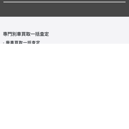
専門別車買取一括査定
- 廃車買取一括査定
- 事故車買取一括査定
- 旧車買取一括査定
- 輸入車買取一括査定
- スーパーカー買取一括査定
タイプから探す買取査定相場
軽自動車
コンパクトカー
SUV・クロカン
ミニバン・ワンボックス
ハッチバック
セダン
オープンカー
ステーションワゴン
クーペ
ピックアップトラック
商用車・バン
キャンピングカー