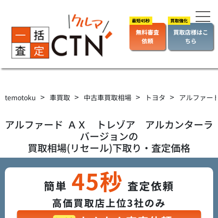
無料審査
買取店様はこ
依頼
ちら
>
>
>
>
temotoku
車買取
中古車買取相場
トヨタ
アルファー
アルファード
ＡＸ トレゾア アルカンターラ
バージョン
の
買取相場(リセール)下取り・査定価格
45秒
簡単
査定依頼
高価買取店上位3社のみ