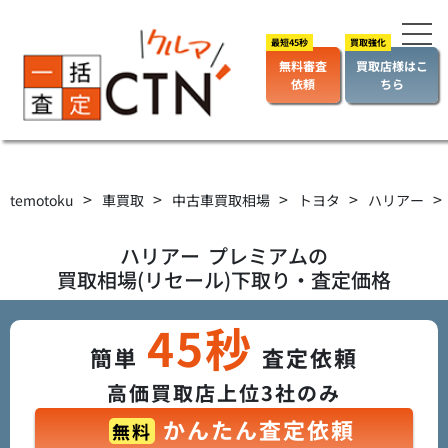
無料審査
買取店様はこ
依頼
ちら
>
>
>
>
>
temotoku
車買取
中古車買取相場
トヨタ
ハリアー
ハリアー
プレミアム
の
買取相場(リセール)下取り・査定価格
45秒
簡単
査定依頼
高価買取店上位3社のみ
かんたん査定依頼
無料