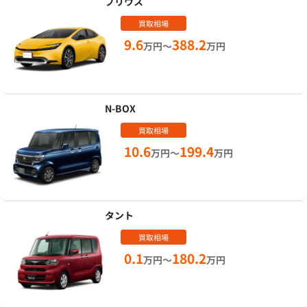
プリウス
買取相場
9.6
388.2
万円～
万円
N-BOX
買取相場
10.6
199.4
万円～
万円
タント
買取相場
0.1
180.2
万円～
万円