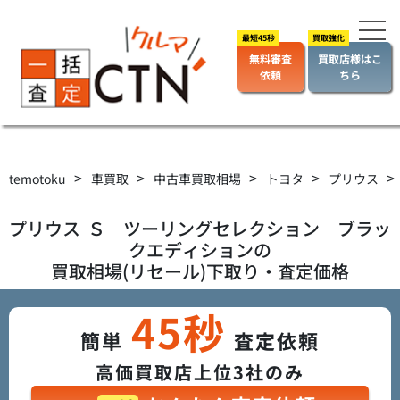
無料審査
買取店様はこ
依頼
ちら
>
>
>
>
>
temotoku
車買取
中古車買取相場
トヨタ
プリウス
プリウス
Ｓ ツーリングセレクション ブラッ
クエディション
の
買取相場(リセール)下取り・査定価格
45秒
簡単
査定依頼
高価買取店上位3社のみ