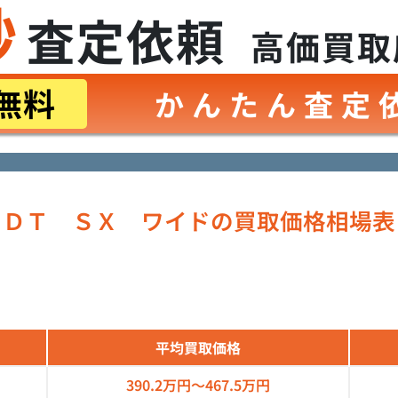
秒
査定依頼
高価買取
無料
かんたん査定
ＤＴ ＳＸ ワイドの買取価格相場表
平均買取価格
390.2万円～
467.5万円