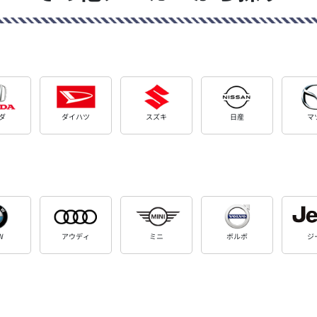
ダ
ダイハツ
スズキ
日産
マ
W
アウディ
ミニ
ボルボ
ジ