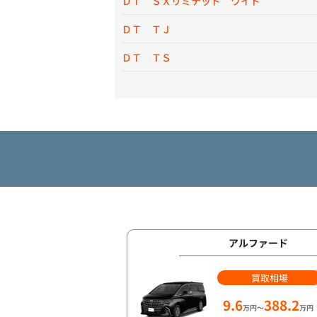
ＤＴ ＳＸリミテッド ワイド
ＤＴ ＴＪ
ＤＴ ＴＳ
アルファード
買取相場
9.6
388.2
万円～
万円