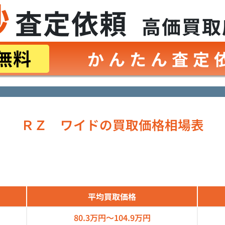
秒
査定依頼
高価買取
無料
かんたん査定
ＲＺ ワイドの買取価格相場表
平均買取価格
80.3万円～
104.9万円