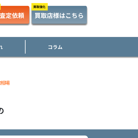
れ
コラム
取相場
の