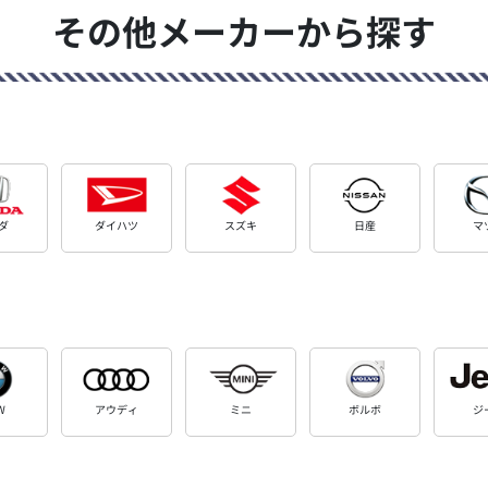
その他メーカーから探す
ダ
ダイハツ
スズキ
日産
マ
W
アウディ
ミニ
ボルボ
ジ