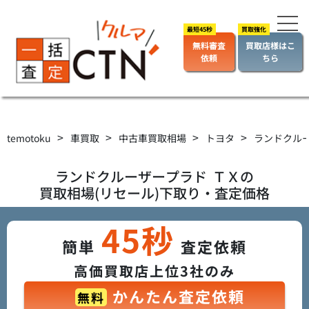
無料審査
買取店様はこ
依頼
ちら
>
>
>
>
temotoku
車買取
中古車買取相場
トヨタ
ランドクル
ランドクルーザープラド
ＴＸ
の
買取相場(リセール)下取り・査定価格
45秒
簡単
査定依頼
高価買取店上位3社のみ
かんたん査定依頼
無料