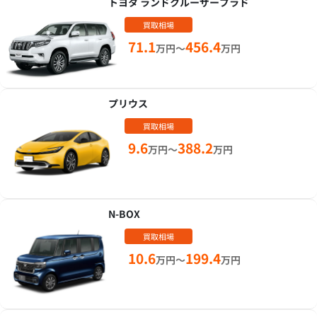
トヨタ ランドクルーザープラド
買取相場
71.1
456.4
万円～
万円
プリウス
買取相場
9.6
388.2
万円～
万円
N-BOX
買取相場
10.6
199.4
万円～
万円