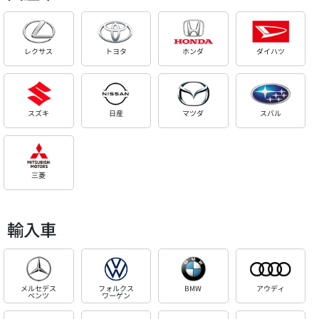
レクサス
トヨタ
ホンダ
ダイハツ
スズキ
日産
マツダ
スバル
三菱
輸入車
メルセデス
フォルクス
BMW
アウディ
ベンツ
ワーゲン