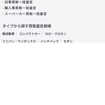
- 旧車買取一括査定
- 輸入車買取一括査定
- スーパーカー買取一括査定
タイプから探す買取査定相場
軽自動車
コンパクトカー
SUV・クロカン
ミニバン・ワンボックス
ハッチバック
セダン
オープンカー
ステーションワゴン
クーペ
ピックアップトラック
商用車・バン
キャンピングカー
福祉車両
トラック・バス
車の買取・査定相場
国産車
レクサス
トヨタ
ホンダ
日産
スズキ
スバル
マツダ
ダイハツ
三菱
輸入車
ベンツ
BMW
ワーゲン
アウディ
ミニ