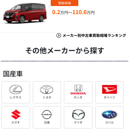
買取相場
0.2
110.6
万円～
万円
メーカー別中古車買取相場ランキング
その他メーカーから探す
国産車
レクサス
トヨタ
ホンダ
ダイハツ
スズキ
日産
マツダ
スバル