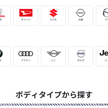
ダ
ダイハツ
スズキ
日産
マ
W
アウディ
ミニ
ボルボ
ジ
ボディタイプから探す