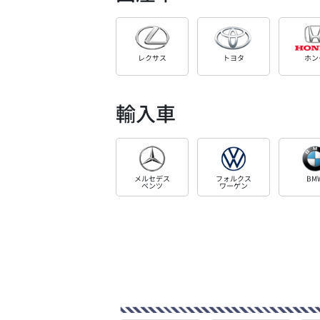
レクサス
トヨタ
ホン
輸入車
メルセデス
フォルクス
BM
ベンツ
ワーゲン