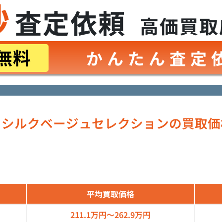
秒
査定依頼
高価買取
無料
かんたん査定
 シルクベージュセレクションの買取価
平均買取価格
211.1万円～
262.9万円