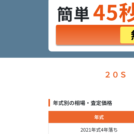
45
簡単
２０Ｓ
年式別の相場・査定価格
年式
2021年式
4年落ち