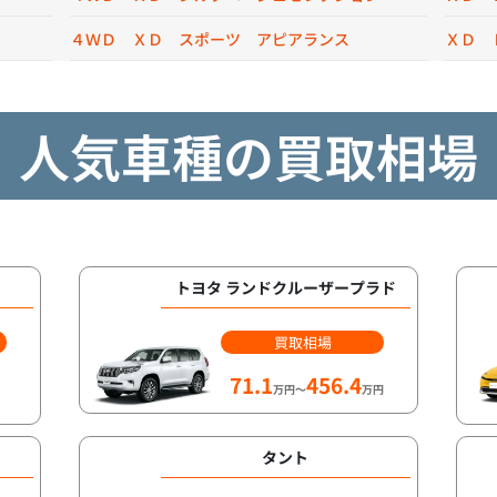
４ＷＤ ＸＤ スポーツ アピアランス
ＸＤ 
人気車種の買取相場
トヨタ ランドクルーザープラド
買取相場
71.1
456.4
万円～
万円
タント