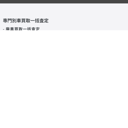
専門別車買取一括査定
- 廃車買取一括査定
- 事故車買取一括査定
- 旧車買取一括査定
- 輸入車買取一括査定
- スーパーカー買取一括査定
タイプから探す買取査定相場
軽自動車
コンパクトカー
SUV・クロカン
ミニバン・ワンボックス
ハッチバック
セダン
オープンカー
ステーションワゴン
クーペ
ピックアップトラック
商用車・バン
キャンピングカー
福祉車両
トラック・バス