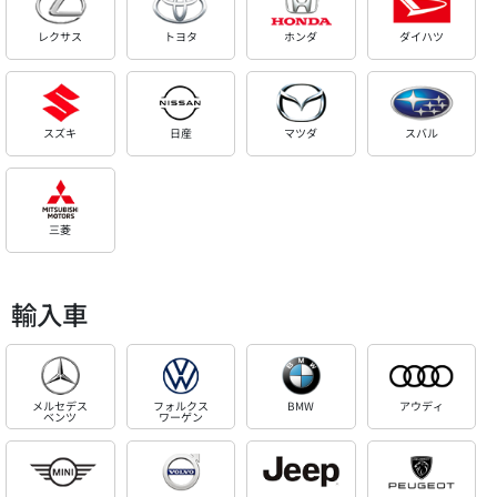
レクサス
トヨタ
ホンダ
ダイハツ
スズキ
日産
マツダ
スバル
三菱
輸入車
メルセデス
フォルクス
BMW
アウディ
ベンツ
ワーゲン