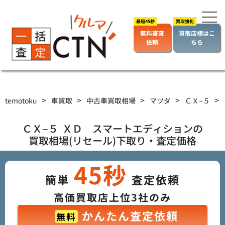
無料審査
買取店様はこ
依頼
ちら
>
>
>
>
>
temotoku
車買取
中古車買取相場
マツダ
ＣＸ−５
ＣＸ−５
ＸＤ スマートエディション
の
買取相場(リセール)下取り・査定価格
45秒
簡単
査定依頼
高価買取店上位3社のみ
かんたん査定依頼
無料