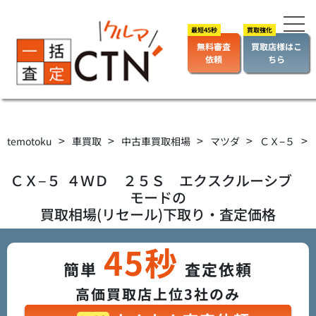
無料審査
買取店様はこ
依頼
ちら
>
>
>
>
>
temotoku
車買取
中古車買取相場
マツダ
ＣＸ−５
ＣＸ−５
４ＷＤ ２５Ｓ エクスクルーシブ
モード
の
買取相場(リセール)下取り・査定価格
45秒
簡単
査定依頼
高価買取店上位3社のみ