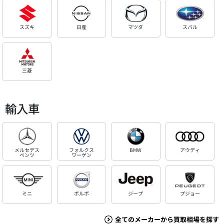
スズキ
日産
マツダ
スバル
三菱
輸入車
メルセデス
フォルクス
BMW
アウディ
ベンツ
ワーゲン
ミニ
ボルボ
ジープ
プジョー
全てのメーカーから買取相場を探す