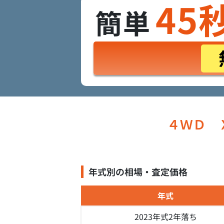
45
簡単
４ＷＤ 
年式別の相場・査定価格
年式
2023年式
2年落ち