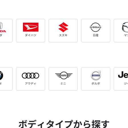
ダ
ダイハツ
スズキ
日産
マ
W
アウディ
ミニ
ボルボ
ジ
ボディタイプから探す