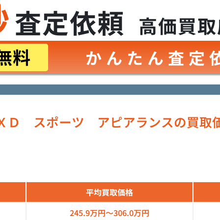
秒
査定依頼
高価買取
無料
かんたん査定
ＸＤ スポーツ アピアランスの買取
平均買取価格
245.9万円～
306.0万円