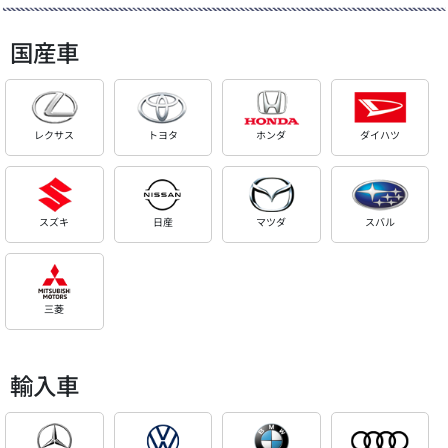
国産車
レクサス
トヨタ
ホンダ
ダイハツ
スズキ
日産
マツダ
スバル
三菱
輸入車