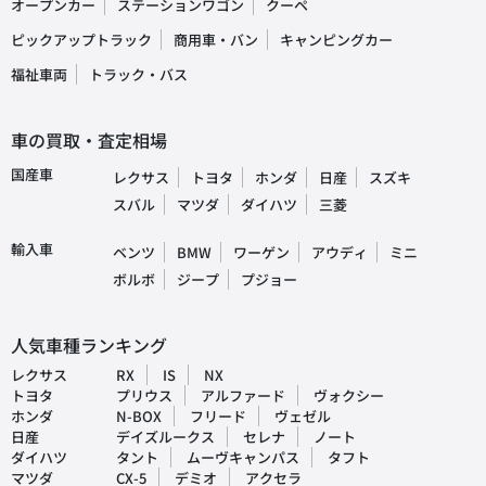
オープンカー
ステーションワゴン
クーペ
ピックアップトラック
商用車・バン
キャンピングカー
福祉車両
トラック・バス
車の買取・査定相場
国産車
レクサス
トヨタ
ホンダ
日産
スズキ
スバル
マツダ
ダイハツ
三菱
輸入車
ベンツ
BMW
ワーゲン
アウディ
ミニ
ボルボ
ジープ
プジョー
人気車種ランキング
レクサス
RX
IS
NX
トヨタ
プリウス
アルファード
ヴォクシー
ホンダ
N-BOX
フリード
ヴェゼル
日産
デイズルークス
セレナ
ノート
ダイハツ
タント
ムーヴキャンパス
タフト
マツダ
CX-5
デミオ
アクセラ