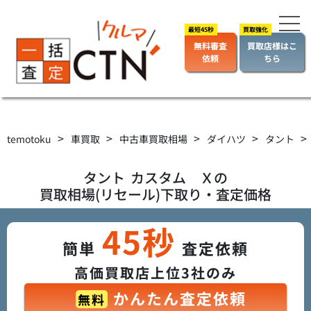
無料審査
買取店様はこ
依頼
ちら
>
>
>
>
>
temotoku
車買取
中古車買取相場
ダイハツ
タント
タント
カスタム Ｘ
の
買取相場(リセール)下取り・査定価格
45秒
簡単
査定依頼
高価買取店上位3社のみ
かんたん査定依頼
無料