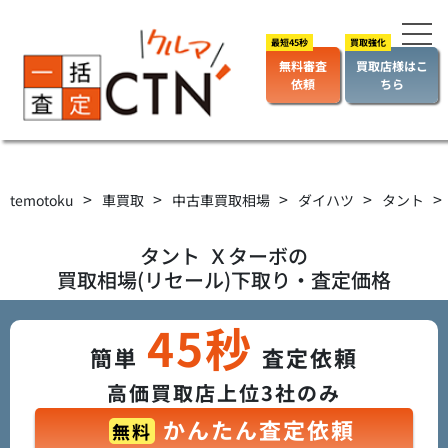
無料審査
買取店様はこ
依頼
ちら
>
>
>
>
>
temotoku
車買取
中古車買取相場
ダイハツ
タント
タント
Ｘターボ
の
買取相場(リセール)下取り・査定価格
45秒
簡単
査定依頼
高価買取店上位3社のみ
かんたん査定依頼
無料