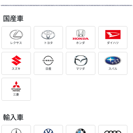
国産車
レクサス
トヨタ
ホンダ
ダイハツ
スズキ
日産
マツダ
スバル
三菱
輸入車