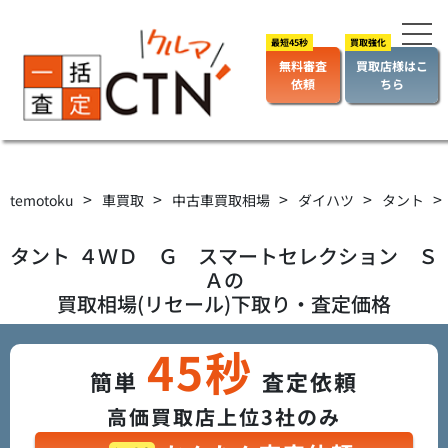
無料審査
買取店様はこ
依頼
ちら
>
>
>
>
>
temotoku
車買取
中古車買取相場
ダイハツ
タント
タント
４ＷＤ Ｇ スマートセレクション Ｓ
Ａ
の
買取相場(リセール)下取り・査定価格
45秒
簡単
査定依頼
高価買取店上位3社のみ