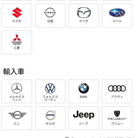
スズキ
日産
マツダ
スバル
三菱
輸入車
メルセデス
フォルクス
BMW
アウディ
ベンツ
ワーゲン
ミニ
ボルボ
ジープ
プジョー