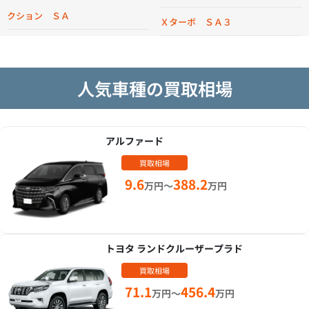
クション ＳＡ
Ｘターボ ＳＡ３
人気車種の買取相場
アルファード
買取相場
9.6
388.2
万円～
万円
トヨタ ランドクルーザープラド
買取相場
71.1
456.4
万円～
万円