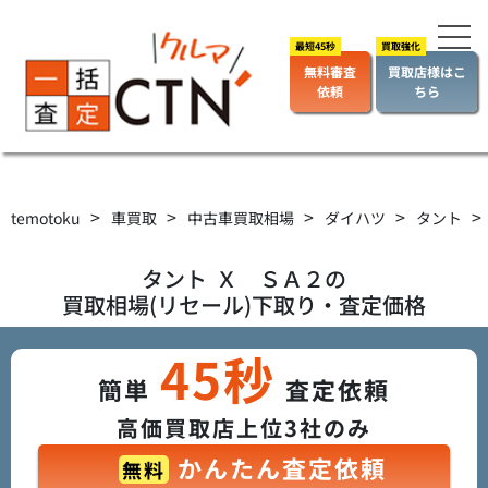
無料審査
買取店様はこ
依頼
ちら
>
>
>
>
>
temotoku
車買取
中古車買取相場
ダイハツ
タント
タント
Ｘ ＳＡ２
の
買取相場(リセール)下取り・査定価格
45秒
簡単
査定依頼
高価買取店上位3社のみ
かんたん査定依頼
無料