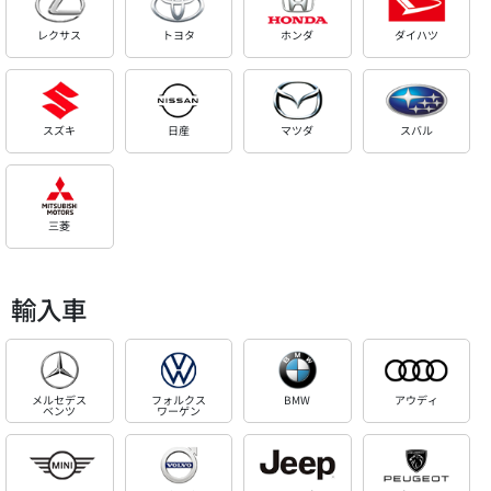
レクサス
トヨタ
ホンダ
ダイハツ
スズキ
日産
マツダ
スバル
三菱
輸入車
メルセデス
フォルクス
BMW
アウディ
ベンツ
ワーゲン