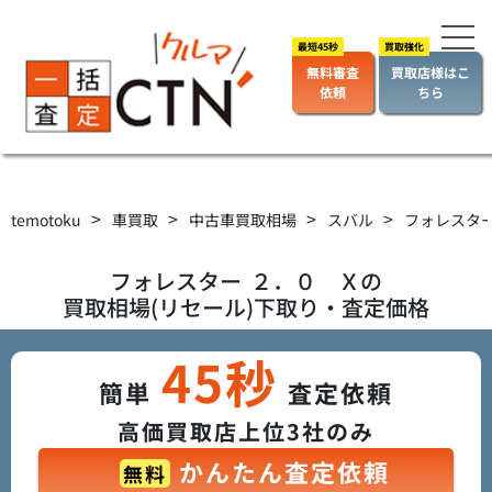
無料審査
買取店様はこ
依頼
ちら
>
>
>
>
temotoku
車買取
中古車買取相場
スバル
フォレスタ
フォレスター
２．０ Ｘ
の
買取相場(リセール)下取り・査定価格
45秒
簡単
査定依頼
高価買取店上位3社のみ
かんたん査定依頼
無料