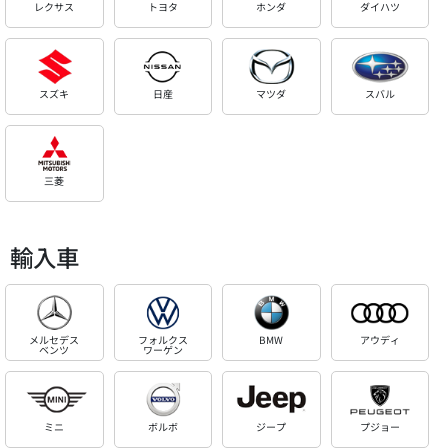
レクサス
トヨタ
ホンダ
ダイハツ
スズキ
日産
マツダ
スバル
三菱
輸入車
メルセデス
フォルクス
BMW
アウディ
ベンツ
ワーゲン
ミニ
ボルボ
ジープ
プジョー