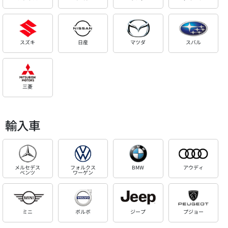
スズキ
日産
マツダ
スバル
三菱
輸入車
メルセデス
フォルクス
BMW
アウディ
ベンツ
ワーゲン
ミニ
ボルボ
ジープ
プジョー