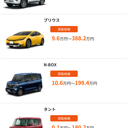
プリウス
買取相場
9.6
388.2
万円～
万円
N-BOX
買取相場
10.6
199.4
万円～
万円
タント
買取相場
0.1
180.2
万円～
万円