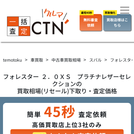
無料審査
買取店様はこ
依頼
ちら
>
>
>
>
temotoku
車買取
中古車買取相場
スバル
フォレスタ
フォレスター
２．０ＸＳ プラチナレザーセレ
クション
の
買取相場(リセール)下取り・査定価格
45秒
簡単
査定依頼
高価買取店上位3社のみ