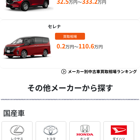
32.5
333.2
万円～
万円
セレナ
買取相場
0.2
110.6
万円～
万円
メーカー別中古車買取相場ランキング
その他メーカーから探す
国産車
レクサス
トヨタ
ホンダ
ダイハツ