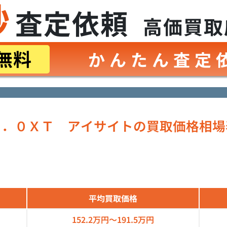
秒
査定依頼
高価買取
無料
かんたん査定
２．０ＸＴ アイサイトの買取価格相場
平均買取価格
152.2万円～
191.5万円