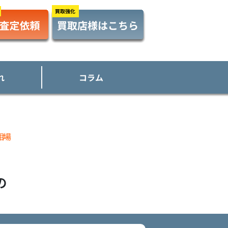
れ
コラム
相場
の