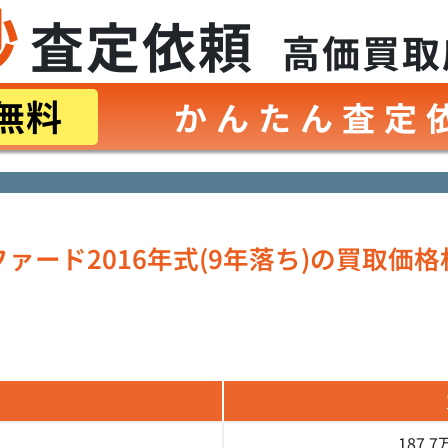
秒
査定依頼
高価買取
無料
かんたん査定
ァード2016年式(9年落ち)の
買取価格
187.