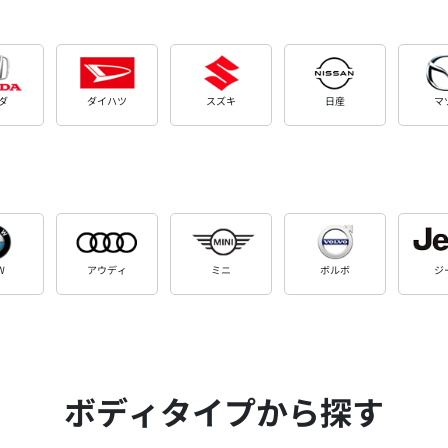
ダ
ダイハツ
スズキ
日産
マ
W
アウディ
ミニ
ボルボ
ジ
ボディタイプから探す