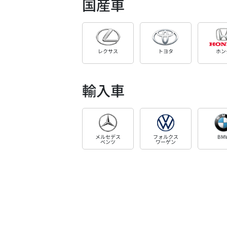
国産車
レクサス
トヨタ
ホン
輸入車
メルセデス
フォルクス
BM
ベンツ
ワーゲン