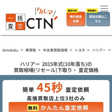
無料審査
買取店様はこ
依頼
ちら
>
>
>
>
>
temotoku
車買取
中古車買取相場
トヨタ
ハリアー
ハリアー
2015年式(10年落ち)の
買取相場(リセール)下取り・ 査定価格
45秒
簡単
査定依頼
高価買取店上位3社のみ
かんたん査定依頼
無料