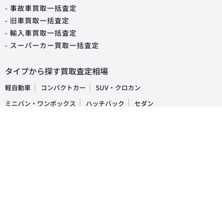
- 事故車買取一括査定
- 旧車買取一括査定
- 輸入車買取一括査定
- スーパーカー買取一括査定
タイプから探す買取査定相場
軽自動車
コンパクトカー
SUV・クロカン
ミニバン・ワンボックス
ハッチバック
セダン
オープンカー
ステーションワゴン
クーペ
ピックアップトラック
商用車・バン
キャンピングカー
福祉車両
トラック・バス
車の買取・査定相場
国産車
レクサス
トヨタ
ホンダ
日産
スズキ
スバル
マツダ
ダイハツ
三菱