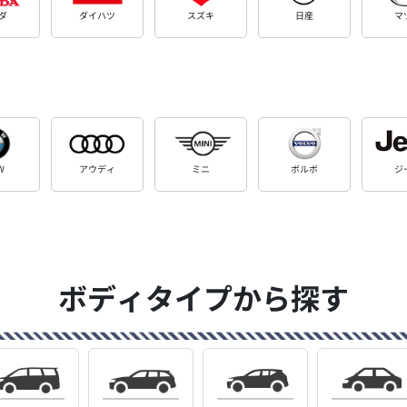
ダ
ダイハツ
スズキ
日産
マ
W
アウディ
ミニ
ボルボ
ジ
ボディタイプから探す