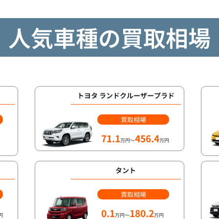
人気車種の買取相場
トヨタ ランドクルーザープラド
買取相場
71.1
456.4
万円～
万円
タント
買取相場
0.1
180.2
円
万円～
万円