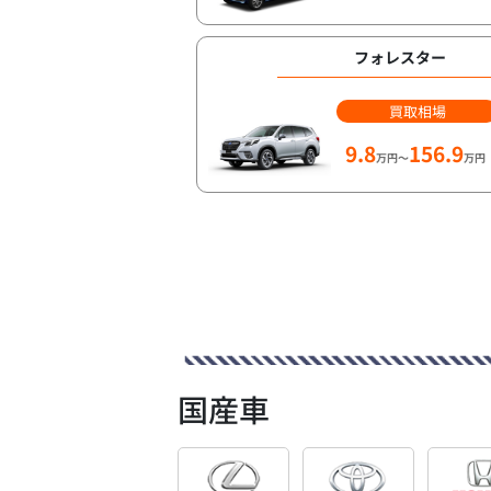
フォレスター
買取相場
9.8
156.9
万円～
万円
国産車