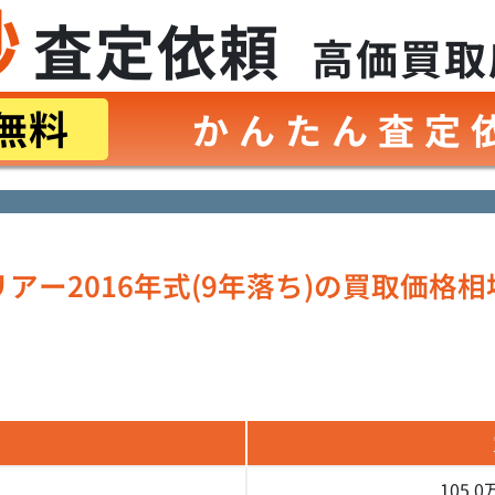
秒
査定依頼
高価買取
無料
かんたん査定
アー2016年式(9年落ち)の
買取価格相
105.