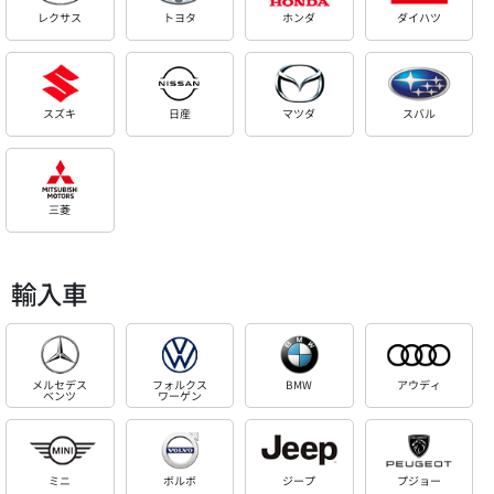
レクサス
トヨタ
ホンダ
ダイハツ
スズキ
日産
マツダ
スバル
三菱
輸入車
メルセデス
フォルクス
BMW
アウディ
ベンツ
ワーゲン
ミニ
ボルボ
ジープ
プジョー