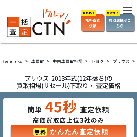
無料審査
買取店様はこ
依頼
ちら
>
>
>
>
>
temotoku
車買取
中古車買取相場
トヨタ
プリウス
プリウス
2013年式(12年落ち)の
買取相場(リセール)下取り・ 査定価格
45秒
簡単
査定依頼
高価買取店上位3社のみ
かんたん査定依頼
無料