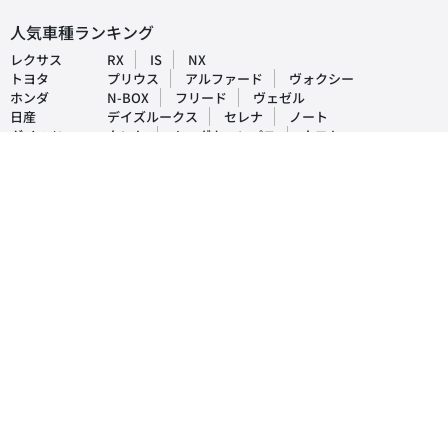
人気車種ランキング
レクサス
RX
IS
NX
トヨタ
プリウス
アルファード
ヴォクシー
ホンダ
N-BOX
フリード
ヴェゼル
日産
デイズルークス
セレナ
ノート
ダイハツ
タント
ムーヴキャンパス
タフト
マツダ
CX-5
デミオ
アクセラ
スバル
インプレッサ
フォレスター
レヴォーグ
三菱
ek-ワゴン
デリカD5
アウトランダー
おすすめ車買取・査定情報
- 車買取時の注意点を解説！実際にあった売却時のトラブル事例や対処法
も紹介
- 車を買取してもらった場合の税金は戻ってくる？支払いが発生する税金
など詳しく解説！
- 車買取の際に交わす売買契約書とは？確認事項や注意点を徹底解説！
- 車買取の前に傷はなおすべき？査定への影響や高く売る方法もご紹介！
- 車を売るときの流れや手順を徹底解説！トラブルなく買取してもらうた