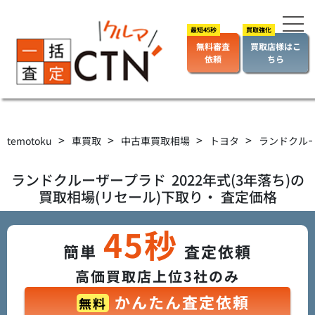
無料審査
買取店様はこ
依頼
ちら
>
>
>
>
temotoku
車買取
中古車買取相場
トヨタ
ランドクル
ランドクルーザープラド
2022年式(3年落ち)の
買取相場(リセール)下取り・ 査定価格
45秒
簡単
査定依頼
高価買取店上位3社のみ
かんたん査定依頼
無料