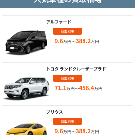
アルファード
買取相場
9.6
388.2
万円～
万円
トヨタ ランドクルーザープラド
買取相場
71.1
456.4
万円～
万円
プリウス
買取相場
9.6
388.2
万円～
万円