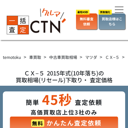
無料審査
買取店様はこ
依頼
ちら
>
>
>
>
>
temotoku
車買取
中古車買取相場
マツダ
ＣＸ−５
ＣＸ−５
2015年式(10年落ち)の
買取相場(リセール)下取り・ 査定価格
45秒
簡単
査定依頼
高価買取店上位3社のみ
かんたん査定依頼
無料