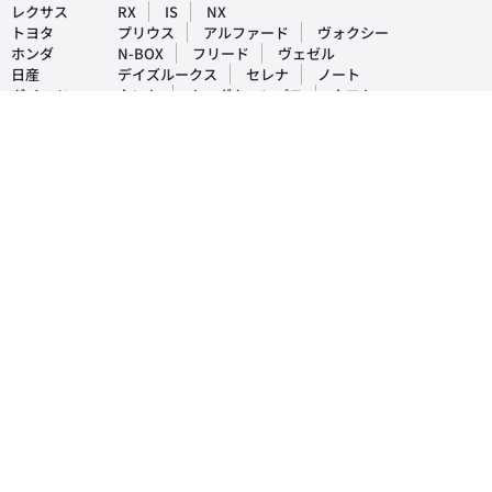
レクサス
RX
IS
NX
トヨタ
プリウス
アルファード
ヴォクシー
ホンダ
N-BOX
フリード
ヴェゼル
日産
デイズルークス
セレナ
ノート
ダイハツ
タント
ムーヴキャンパス
タフト
マツダ
CX-5
デミオ
アクセラ
スバル
インプレッサ
フォレスター
レヴォーグ
三菱
ek-ワゴン
デリカD5
アウトランダー
おすすめ車買取・査定情報
- 車買取時の注意点を解説！実際にあった売却時のトラブル事例や対処法
も紹介
- 車を買取してもらった場合の税金は戻ってくる？支払いが発生する税金
など詳しく解説！
- 車買取の際に交わす売買契約書とは？確認事項や注意点を徹底解説！
- 車買取の前に傷はなおすべき？査定への影響や高く売る方法もご紹介！
- 車を売るときの流れや手順を徹底解説！トラブルなく買取してもらうた
めには？