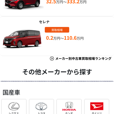
32.5
333.2
万円～
万円
セレナ
買取相場
0.2
110.6
万円～
万円
メーカー別中古車買取相場ランキング
その他メーカーから探す
国産車
レクサス
トヨタ
ホンダ
ダイハツ