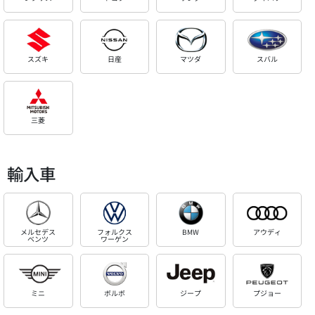
スズキ
日産
マツダ
スバル
三菱
輸入車
メルセデス
フォルクス
BMW
アウディ
ベンツ
ワーゲン
ミニ
ボルボ
ジープ
プジョー