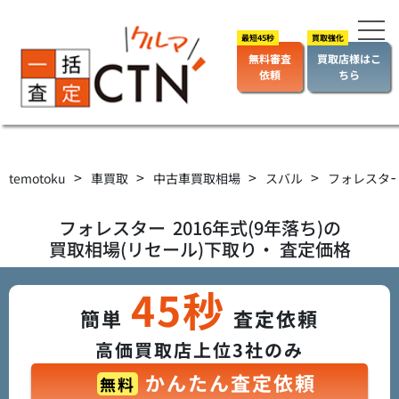
無料審査
買取店様はこ
依頼
ちら
>
>
>
>
temotoku
車買取
中古車買取相場
スバル
フォレスタ
フォレスター
2016年式(9年落ち)の
買取相場(リセール)下取り・ 査定価格
45秒
簡単
査定依頼
高価買取店上位3社のみ
かんたん査定依頼
無料