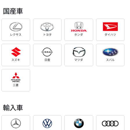
国産車
レクサス
トヨタ
ホンダ
ダイハツ
スズキ
日産
マツダ
スバル
三菱
輸入車