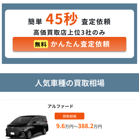
45秒
簡単
査定依頼
高価買取店上位3社のみ
かんたん査定依頼
無料
人気車種の買取相場
アルファード
買取相場
9.6
388.2
万円～
万円