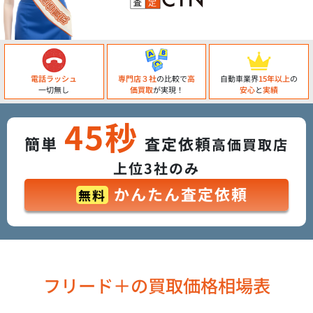
電話ラッシュ
専門店３社
の比較で
高
自動車業界
15年以上
の
一切無し
価買取
が実現！
安心
と
実績
45秒
簡単
査定依頼
高価買取店
上位3社のみ
かんたん査定依頼
無料
フリード＋の買取価格相場表