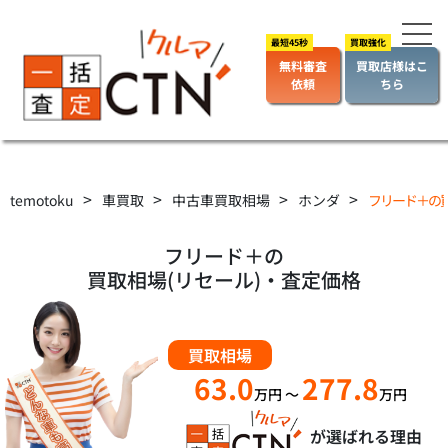
無料審査
買取店様はこ
依頼
ちら
>
>
>
>
temotoku
車買取
中古車買取相場
ホンダ
フリード＋の
フリード＋の
買取相場(リセール)・査定価格
買取相場
63.0
277.8
万円
～
万円
が選ばれる理由