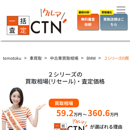
無料審査
買取店様はこ
依頼
ちら
>
>
>
>
temotoku
車買取
中古車買取相場
BMW
２シリーズの買
２シリーズの
買取相場(リセール)・査定価格
買取相場
59.2
360.6
万円
～
万円
が選ばれる理由