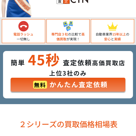
電話ラッシュ
専門店３社
の比較で
高
自動車業界
15年以上
の
一切無し
価買取
が実現！
安心
と
実績
45秒
簡単
査定依頼
高価買取店
上位3社のみ
かんたん査定依頼
無料
２シリーズの買取価格相場表