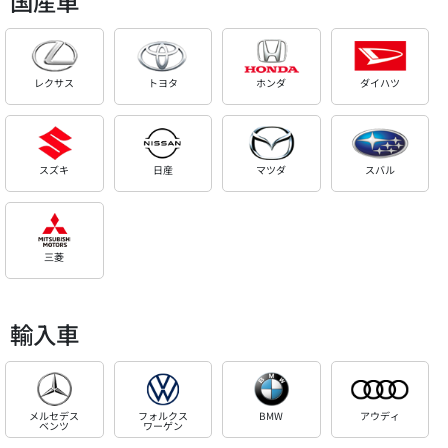
国産車
レクサス
トヨタ
ホンダ
ダイハツ
スズキ
日産
マツダ
スバル
三菱
輸入車
メルセデス
フォルクス
BMW
アウディ
ベンツ
ワーゲン