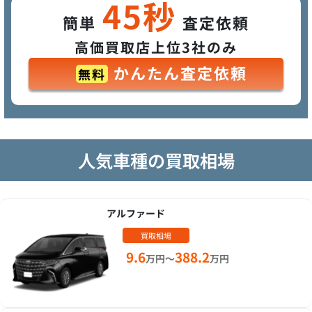
45秒
簡単
査定依頼
高価買取店上位3社のみ
かんたん査定依頼
無料
人気車種の買取相場
アルファード
買取相場
9.6
388.2
万円～
万円