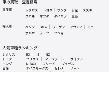
車の買取・査定相場
国産車
レクサス
トヨタ
ホンダ
日産
スズキ
スバル
マツダ
ダイハツ
三菱
輸入車
ベンツ
BMW
ワーゲン
アウディ
ミニ
ボルボ
ジープ
プジョー
人気車種ランキング
レクサス
RX
IS
NX
トヨタ
プリウス
アルファード
ヴォクシー
ホンダ
N-BOX
フリード
ヴェゼル
日産
デイズルークス
セレナ
ノート
ダイハツ
タント
ムーヴキャンパス
タフト
マツダ
CX-5
デミオ
アクセラ
スバル
インプレッサ
フォレスター
レヴォーグ
三菱
ek-ワゴン
デリカD5
アウトランダー
おすすめ車買取・査定情報