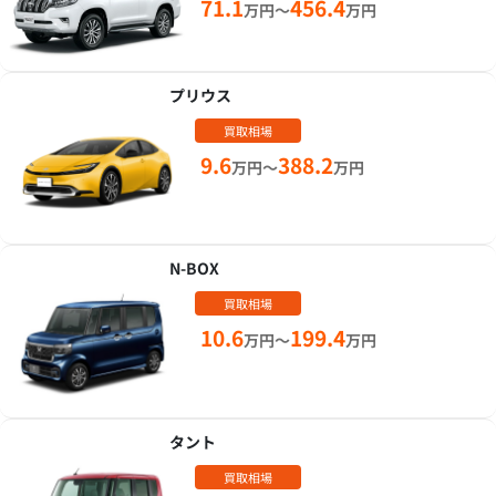
71.1
456.4
万円～
万円
プリウス
買取相場
9.6
388.2
万円～
万円
N-BOX
買取相場
10.6
199.4
万円～
万円
タント
買取相場