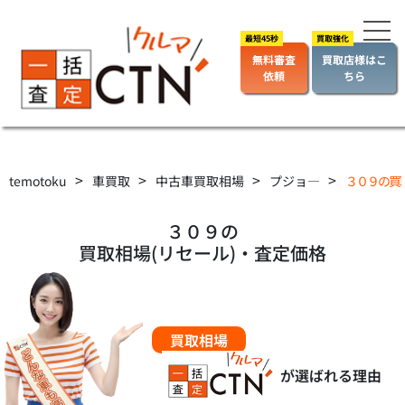
無料審査
買取店様はこ
依頼
ちら
>
>
>
>
temotoku
車買取
中古車買取相場
プジョ―
３０９の買
３０９の
買取相場(リセール)・査定価格
買取相場
が選ばれる理由