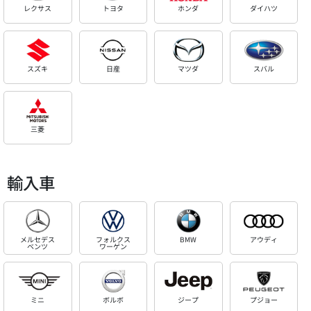
レクサス
トヨタ
ホンダ
ダイハツ
スズキ
日産
マツダ
スバル
三菱
輸入車
メルセデス
フォルクス
BMW
アウディ
ベンツ
ワーゲン
ミニ
ボルボ
ジープ
プジョー