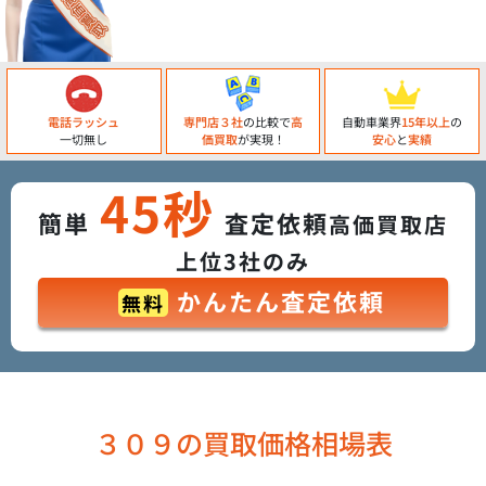
電話ラッシュ
専門店３社
の比較で
高
自動車業界
15年以上
の
一切無し
価買取
が実現！
安心
と
実績
45秒
簡単
査定依頼
高価買取店
上位3社のみ
かんたん査定依頼
無料
３０９の買取価格相場表