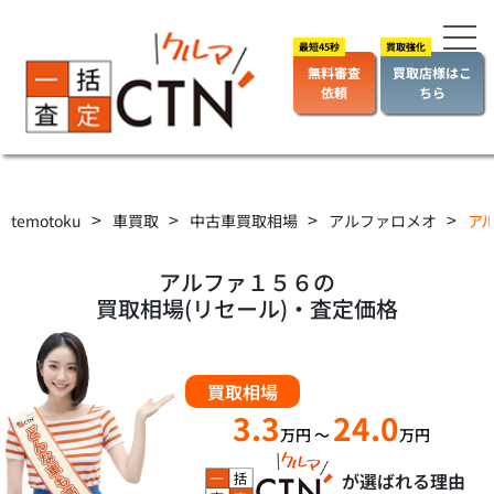
無料審査
買取店様はこ
依頼
ちら
>
>
>
>
temotoku
車買取
中古車買取相場
アルファロメオ
アル
アルファ１５６の
買取相場(リセール)・査定価格
買取相場
3.3
24.0
万円
～
万円
が選ばれる理由