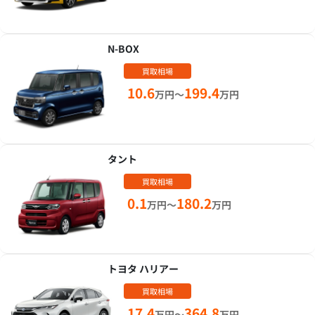
N-BOX
買取相場
10.6
199.4
万円～
万円
タント
買取相場
0.1
180.2
万円～
万円
トヨタ ハリアー
買取相場
17.4
364.8
万円～
万円