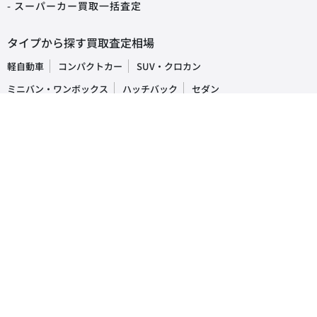
- スーパーカー買取一括査定
タイプから探す買取査定相場
軽自動車
コンパクトカー
SUV・クロカン
ミニバン・ワンボックス
ハッチバック
セダン
オープンカー
ステーションワゴン
クーペ
ピックアップトラック
商用車・バン
キャンピングカー
福祉車両
トラック・バス
車の買取・査定相場
国産車
レクサス
トヨタ
ホンダ
日産
スズキ
スバル
マツダ
ダイハツ
三菱
輸入車
ベンツ
BMW
ワーゲン
アウディ
ミニ
ボルボ
ジープ
プジョー