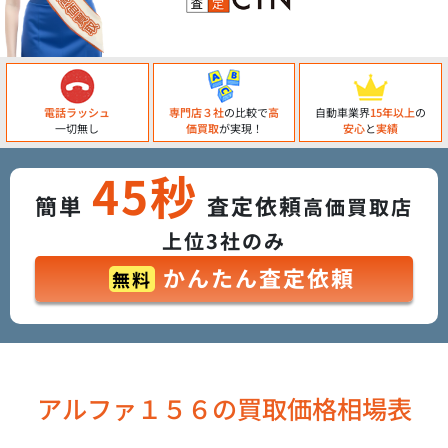
電話ラッシュ
専門店３社
の比較で
高
自動車業界
15年以上
の
一切無し
価買取
が実現！
安心
と
実績
45秒
簡単
査定依頼
高価買取店
上位3社のみ
かんたん査定依頼
無料
アルファ１５６の買取価格相場表