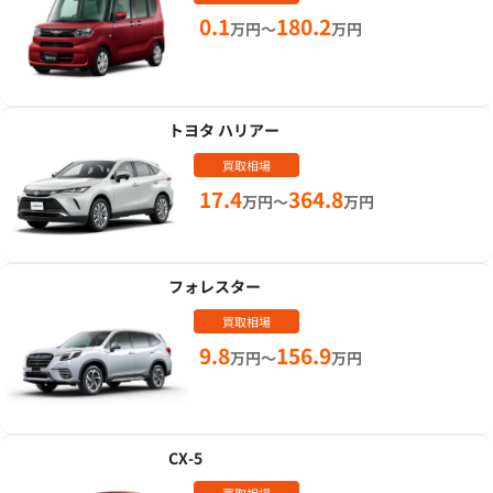
0.1
180.2
万円～
万円
トヨタ ハリアー
買取相場
17.4
364.8
万円～
万円
フォレスター
買取相場
9.8
156.9
万円～
万円
CX-5