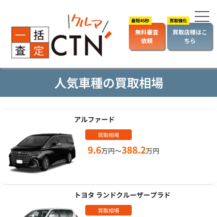
無料審査
買取店様はこ
依頼
ちら
人気車種の買取相場
アルファード
買取相場
9.6
388.2
万円～
万円
トヨタ ランドクルーザープラド
買取相場