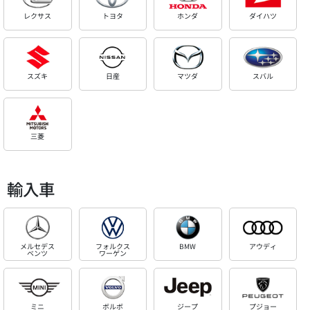
レクサス
トヨタ
ホンダ
ダイハツ
スズキ
日産
マツダ
スバル
三菱
輸入車
メルセデス
フォルクス
BMW
アウディ
ベンツ
ワーゲン
ミニ
ボルボ
ジープ
プジョー