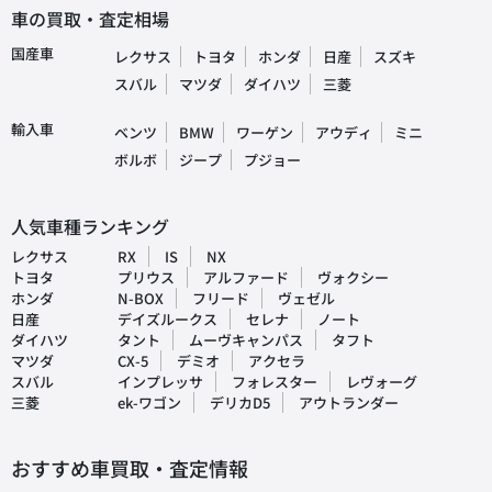
車の買取・査定相場
国産車
レクサス
トヨタ
ホンダ
日産
スズキ
スバル
マツダ
ダイハツ
三菱
輸入車
ベンツ
BMW
ワーゲン
アウディ
ミニ
ボルボ
ジープ
プジョー
人気車種ランキング
レクサス
RX
IS
NX
トヨタ
プリウス
アルファード
ヴォクシー
ホンダ
N-BOX
フリード
ヴェゼル
日産
デイズルークス
セレナ
ノート
ダイハツ
タント
ムーヴキャンパス
タフト
マツダ
CX-5
デミオ
アクセラ
スバル
インプレッサ
フォレスター
レヴォーグ
三菱
ek-ワゴン
デリカD5
アウトランダー
おすすめ車買取・査定情報