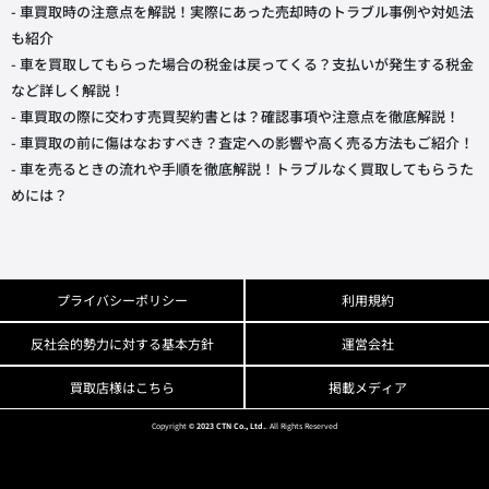
- 車買取時の注意点を解説！実際にあった売却時のトラブル事例や対処法
も紹介
- 車を買取してもらった場合の税金は戻ってくる？支払いが発生する税金
など詳しく解説！
- 車買取の際に交わす売買契約書とは？確認事項や注意点を徹底解説！
- 車買取の前に傷はなおすべき？査定への影響や高く売る方法もご紹介！
- 車を売るときの流れや手順を徹底解説！トラブルなく買取してもらうた
めには？
プライバシーポリシー
利用規約
反社会的勢力に対する基本方針
運営会社
買取店様はこちら
掲載メディア
Copyright
© 2023 CTN Co., Ltd.
. All Rights Reserved