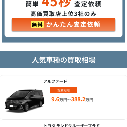
45秒
簡単
査定依頼
高価買取店上位3社のみ
かんたん査定依頼
無料
人気車種の買取相場
アルファード
買取相場
9.6
388.2
万円～
万円
トヨタ ランドクルーザープラド