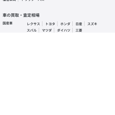
車の買取・査定相場
国産車
レクサス
トヨタ
ホンダ
日産
スズキ
スバル
マツダ
ダイハツ
三菱
輸入車
ベンツ
BMW
ワーゲン
アウディ
ミニ
ボルボ
ジープ
プジョー
人気車種ランキング
レクサス
RX
IS
NX
トヨタ
プリウス
アルファード
ヴォクシー
ホンダ
N-BOX
フリード
ヴェゼル
日産
デイズルークス
セレナ
ノート
ダイハツ
タント
ムーヴキャンパス
タフト
マツダ
CX-5
デミオ
アクセラ
スバル
インプレッサ
フォレスター
レヴォーグ
三菱
ek-ワゴン
デリカD5
アウトランダー