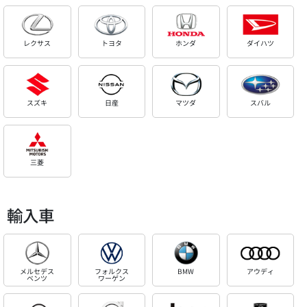
レクサス
トヨタ
ホンダ
ダイハツ
スズキ
日産
マツダ
スバル
三菱
輸入車
メルセデス
フォルクス
BMW
アウディ
ベンツ
ワーゲン