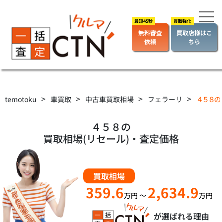
無料審査
買取店様はこ
依頼
ちら
>
>
>
>
temotoku
車買取
中古車買取相場
フェラーリ
４５８の
４５８の
買取相場(リセール)・査定価格
買取相場
359.6
2,634.9
万円
～
万円
が選ばれる理由