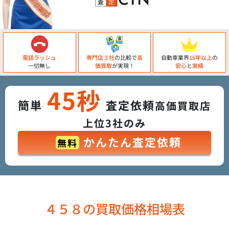
電話ラッシュ
専門店３社
の比較で
高
自動車業界
15年以上
の
一切無し
価買取
が実現！
安心
と
実績
45秒
簡単
査定依頼
高価買取店
上位3社のみ
かんたん査定依頼
無料
４５８の買取価格相場表