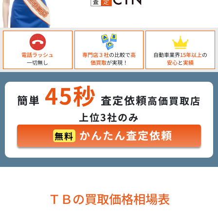
電話ラッシュ
専門店３社
の比較で
高
自動車業界
15年以上
の
一切無し
価買取
が実現！
安心
と
実績
45秒
簡単
査定依頼
高価買取店
上位3社のみ
かんたん査定依頼
無料
ＴＢの買取価格相場表