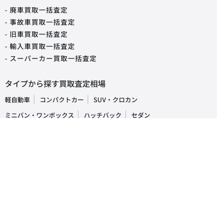
- 廃車買取一括査定
- 事故車買取一括査定
- 旧車買取一括査定
- 輸入車買取一括査定
- スーパーカー買取一括査定
タイプから探す買取査定相場
軽自動車
コンパクトカー
SUV・クロカン
ミニバン・ワンボックス
ハッチバック
セダン
オープンカー
ステーションワゴン
クーペ
ピックアップトラック
商用車・バン
キャンピングカー
福祉車両
トラック・バス
車の買取・査定相場
国産車
レクサス
トヨタ
ホンダ
日産
スズキ