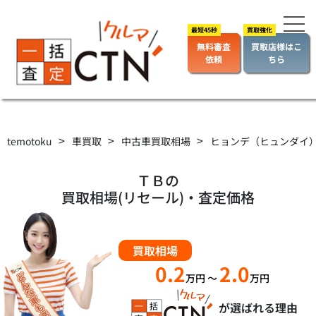
無料審査
買取店様はこ
依頼
ちら
>
>
>
temotoku
車買取
中古車買取相場
ヒョンデ（ヒュンダイ
ＴＢの
買取相場(リセール)・査定価格
買取相場
0.2
2.0
万円
～
万円
が選ばれる理由