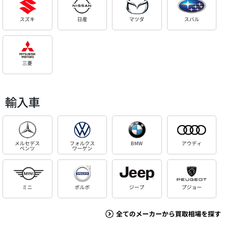
スズキ
日産
マツダ
スバル
三菱
輸入車
メルセデス
フォルクス
BMW
アウディ
ベンツ
ワーゲン
ミニ
ボルボ
ジープ
プジョー
全てのメーカーから買取相場を探す