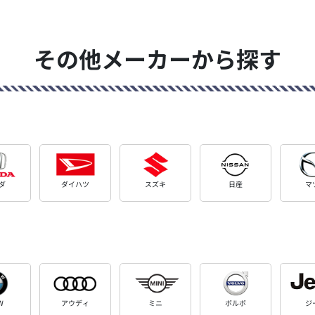
その他メーカーから探す
ダ
ダイハツ
スズキ
日産
マ
W
アウディ
ミニ
ボルボ
ジ