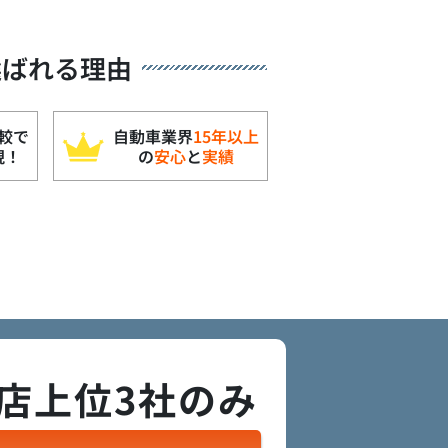
選ばれる理由
較で
自動車業界
15年以上
現！
の
安心
と
実績
店上位3社のみ