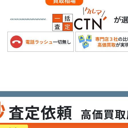
買取相場
が
専門店３社
の比
電話ラッシュ
一切無し
高価買取
が実
秒
査定依頼
高価買取