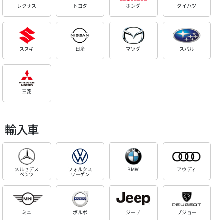
レクサス
トヨタ
ホンダ
ダイハツ
スズキ
日産
マツダ
スバル
三菱
輸入車
メルセデス
フォルクス
BMW
アウディ
ベンツ
ワーゲン
ミニ
ボルボ
ジープ
プジョー