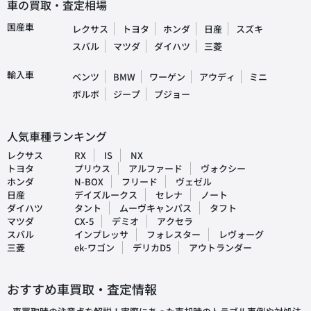
車の買取・査定相場
国産車
レクサス
トヨタ
ホンダ
日産
スズキ
スバル
マツダ
ダイハツ
三菱
輸入車
ベンツ
BMW
ワーゲン
アウディ
ミニ
ボルボ
ジープ
プジョー
人気車種ランキング
レクサス
RX
IS
NX
トヨタ
プリウス
アルファード
ヴォクシー
ホンダ
N-BOX
フリード
ヴェゼル
日産
デイズルークス
セレナ
ノート
ダイハツ
タント
ムーヴキャンパス
タフト
マツダ
CX-5
デミオ
アクセラ
スバル
インプレッサ
フォレスター
レヴォーグ
三菱
ek-ワゴン
デリカD5
アウトランダー
おすすめ車買取・査定情報