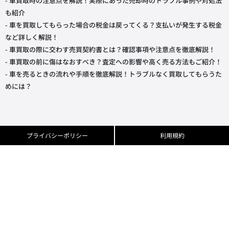
- 車買取時の注意点を解説！実際にあった売却時のトラブル事例や対処法
も紹介
- 車を買取してもらった場合の税金は戻ってくる？支払いが発生する税金
など詳しく解説！
- 車買取の際に交わす売買契約書とは？確認事項や注意点を徹底解説！
- 車買取の前に傷はなおすべき？査定への影響や高く売る方法もご紹介！
- 車を売るときの流れや手順を徹底解説！トラブルなく買取してもらうた
めには？
プライバシーポリシー
利用規約
反社会的勢力に対する基本方針
運営会社
買取店様はこちら
掲載メディア
Copyright
© 2023 CTN Co., Ltd.
. All Rights Reserved