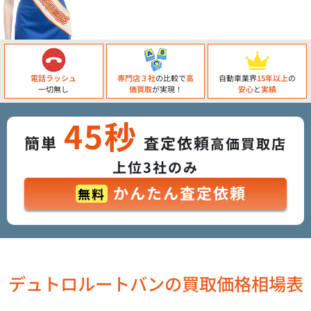
電話ラッシュ
専門店３社
の比較で
高
自動車業界
15年以上
の
一切無し
価買取
が実現！
安心
と
実績
45秒
簡単
査定依頼
高価買取店
上位3社のみ
かんたん査定依頼
無料
デュトロルートバンの買取価格相場表