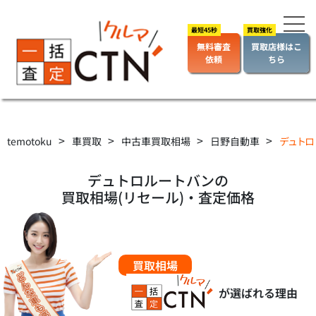
無料審査
買取店様はこ
依頼
ちら
>
>
>
>
temotoku
車買取
中古車買取相場
日野自動車
デュトロ
デュトロルートバンの
買取相場(リセール)・査定価格
買取相場
が選ばれる理由