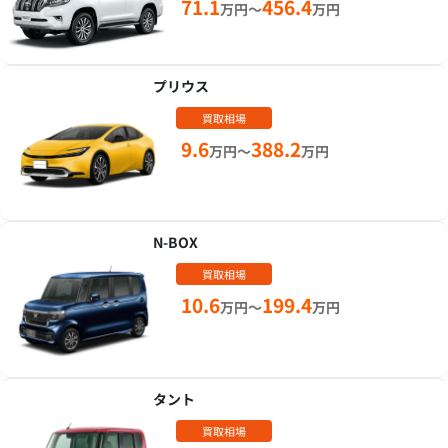
71.1
456.4
万円～
万円
プリウス
買取相場
9.6
388.2
万円～
万円
N-BOX
買取相場
10.6
199.4
万円～
万円
タント
買取相場