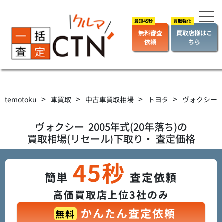
無料審査
買取店様はこ
依頼
ちら
>
>
>
>
temotoku
車買取
中古車買取相場
トヨタ
ヴォクシー
ヴォクシー
2005年式(20年落ち)の
買取相場(リセール)下取り・ 査定価格
45秒
簡単
査定依頼
高価買取店上位3社のみ
かんたん査定依頼
無料