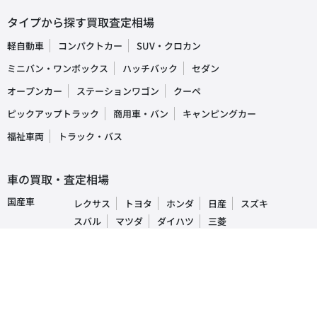
タイプから探す買取査定相場
軽自動車
コンパクトカー
SUV・クロカン
ミニバン・ワンボックス
ハッチバック
セダン
オープンカー
ステーションワゴン
クーペ
ピックアップトラック
商用車・バン
キャンピングカー
福祉車両
トラック・バス
車の買取・査定相場
国産車
レクサス
トヨタ
ホンダ
日産
スズキ
スバル
マツダ
ダイハツ
三菱
輸入車
ベンツ
BMW
ワーゲン
アウディ
ミニ
ボルボ
ジープ
プジョー
人気車種ランキング