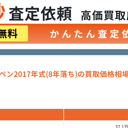
秒
査定依頼
高価買取
無料
かんたん査定
ペン2017年式(8年落ち)の
買取価格相
37.1