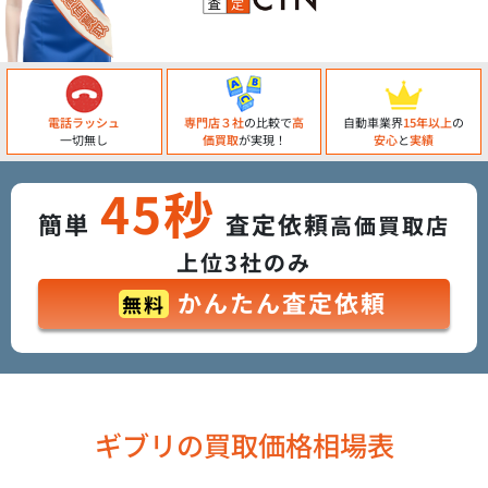
電話ラッシュ
専門店３社
の比較で
高
自動車業界
15年以上
の
一切無し
価買取
が実現！
安心
と
実績
45秒
簡単
査定依頼
高価買取店
上位3社のみ
かんたん査定依頼
無料
ギブリの買取価格相場表