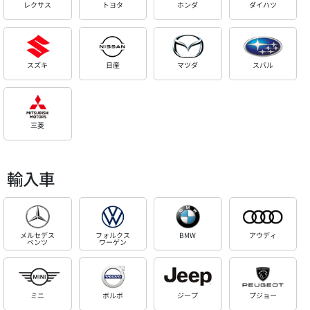
レクサス
トヨタ
ホンダ
ダイハツ
スズキ
日産
マツダ
スバル
三菱
輸入車
メルセデス
フォルクス
BMW
アウディ
ベンツ
ワーゲン
ミニ
ボルボ
ジープ
プジョー