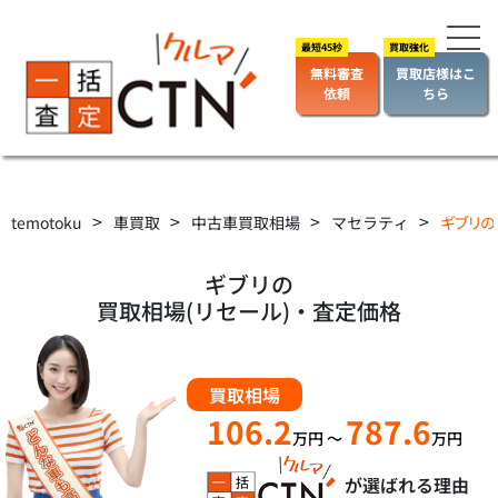
無料審査
買取店様はこ
依頼
ちら
>
>
>
>
temotoku
車買取
中古車買取相場
マセラティ
ギブリの
ギブリの
買取相場(リセール)・査定価格
買取相場
106.2
787.6
万円
～
万円
が選ばれる理由