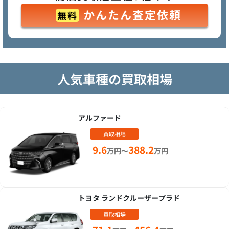
かんたん査定依頼
無料
人気車種の買取相場
アルファード
買取相場
9.6
388.2
万円～
万円
トヨタ ランドクルーザープラド
買取相場