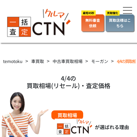
無料審査
買取店様はこ
依頼
ちら
>
>
>
>
temotoku
車買取
中古車買取相場
モーガン
4/4の買取相
4/4の
買取相場(リセール)・査定価格
買取相場
が選ばれる理由