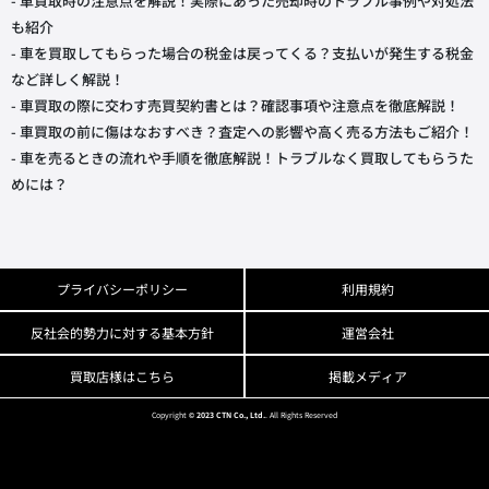
- 車買取時の注意点を解説！実際にあった売却時のトラブル事例や対処法
も紹介
- 車を買取してもらった場合の税金は戻ってくる？支払いが発生する税金
など詳しく解説！
- 車買取の際に交わす売買契約書とは？確認事項や注意点を徹底解説！
- 車買取の前に傷はなおすべき？査定への影響や高く売る方法もご紹介！
- 車を売るときの流れや手順を徹底解説！トラブルなく買取してもらうた
めには？
プライバシーポリシー
利用規約
反社会的勢力に対する基本方針
運営会社
買取店様はこちら
掲載メディア
Copyright
© 2023 CTN Co., Ltd.
. All Rights Reserved