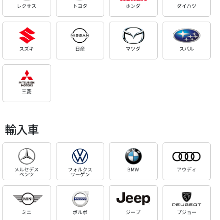
レクサス
トヨタ
ホンダ
ダイハツ
スズキ
日産
マツダ
スバル
三菱
輸入車
メルセデス
フォルクス
BMW
アウディ
ベンツ
ワーゲン
ミニ
ボルボ
ジープ
プジョー