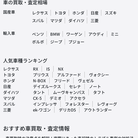
車の買取・査定相場
国産車
レクサス
トヨタ
ホンダ
日産
スズキ
スバル
マツダ
ダイハツ
三菱
輸入車
ベンツ
BMW
ワーゲン
アウディ
ミニ
ボルボ
ジープ
プジョー
人気車種ランキング
レクサス
RX
IS
NX
トヨタ
プリウス
アルファード
ヴォクシー
ホンダ
N-BOX
フリード
ヴェゼル
日産
デイズルークス
セレナ
ノート
ダイハツ
タント
ムーヴキャンパス
タフト
マツダ
CX-5
デミオ
アクセラ
スバル
インプレッサ
フォレスター
レヴォーグ
三菱
ek-ワゴン
デリカD5
アウトランダー
おすすめ車買取・査定情報