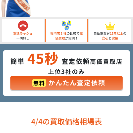
電話ラッシュ
専門店３社
の比較で
高
自動車業界
15年以上
の
一切無し
価買取
が実現！
安心
と
実績
45秒
簡単
査定依頼
高価買取店
上位3社のみ
かんたん査定依頼
無料
4/4の買取価格相場表