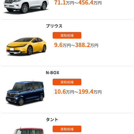
71.1
456.4
万円～
万円
プリウス
買取相場
9.6
388.2
万円～
万円
N-BOX
買取相場
10.6
199.4
万円～
万円
タント
買取相場